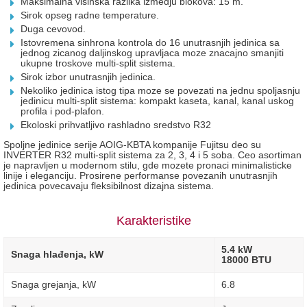
Maksimalna visinska razlika izmedju blokova: 15 m.
Sirok opseg radne temperature.
Duga cevovod.
Istovremena sinhrona kontrola do 16 unutrasnjih jedinica sa
jednog zicanog daljinskog upravljaca moze znacajno smanjiti
ukupne troskove multi-split sistema.
Sirok izbor unutrasnjih jedinica.
Nekoliko jedinica istog tipa moze se povezati na jednu spoljasnju
jedinicu multi-split sistema: kompakt kaseta, kanal, kanal uskog
profila i pod-plafon.
Ekoloski prihvatljivo rashladno sredstvo R32
Spoljne jedinice serije AOIG-KBTA kompanije Fujitsu deo su
INVERTER R32 multi-split sistema za 2, 3, 4 i 5 soba. Ceo asortiman
je napravljen u modernom stilu, gde mozete pronaci minimalisticke
linije i eleganciju. Prosirene performanse povezanih unutrasnjih
jedinica povecavaju fleksibilnost dizajna sistema.
Karakteristike
5.4 kW
Snaga hlađenja, kW
18000 BTU
Snaga grejanja, kW
6.8