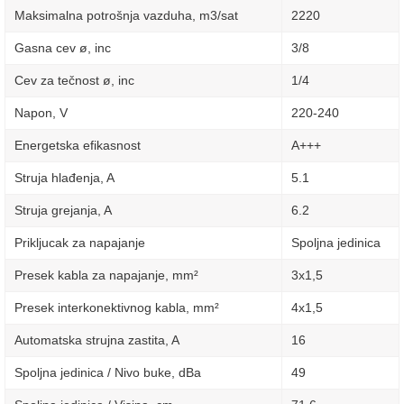
Maksimalna potrošnja vazduha, m3/sat
2220
Gasna cev ø, inc
3/8
Cev za tečnost ø, inc
1/4
Napon, V
220-240
Energetska efikasnost
A+++
Struja hlađenja, A
5.1
Struja grejanja, A
6.2
Prikljucak za napajanje
Spoljna jedinica
Presek kabla za napajanje, mm²
3х1,5
Presek interkonektivnog kabla, mm²
4х1,5
Automatska strujna zastita, A
16
Spoljna jedinica / Nivo buke, dBa
49