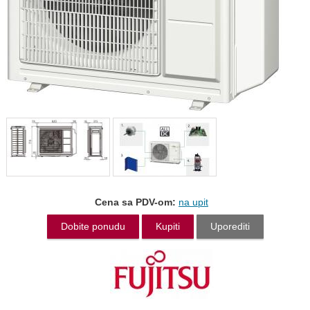
Cena sa PDV-om:
na upit
Dobite ponudu
Kupiti
Uporediti