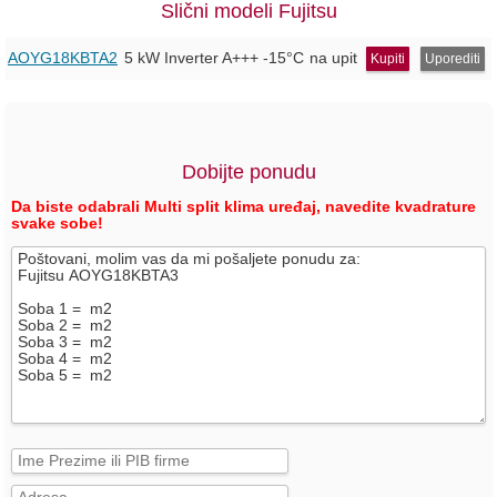
Slični modeli Fujitsu
AOYG18KBTA2
5 kW Inverter
A+++
-15°C
na upit
Kupiti
Uporediti
Dobijte ponudu
Da biste odabrali Multi split klima uređaj, navedite kvadrature
svake sobe!