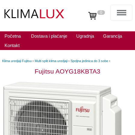
0
Početna
Dostava i plaćanje
Ugradnja
Garancija
Kontakt
Klima uredjaji Fujitsu
›
Multi split klima uredjaji
›
Spoljna jedinica do 3 sobe
›
Fujitsu AOYG18KBTA3