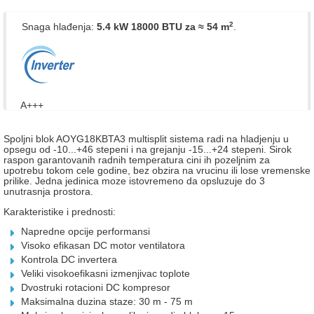
2
Snaga hlađenja:
5.4 kW 18000 BTU
za ≈ 54 m
.
A+++
Spoljni blok AOYG18KBTA3 multisplit sistema radi na hladjenju u
opsegu od -10...+46 stepeni i na grejanju -15...+24 stepeni. Sirok
raspon garantovanih radnih temperatura cini ih pozeljnim za
upotrebu tokom cele godine, bez obzira na vrucinu ili lose vremenske
prilike. Jedna jedinica moze istovremeno da opsluzuje do 3
unutrasnja prostora.
Karakteristike i prednosti:
Napredne opcije performansi
Visoko efikasan DC motor ventilatora
Kontrola DC invertera
Veliki visokoefikasni izmenjivac toplote
Dvostruki rotacioni DC kompresor
Maksimalna duzina staze: 30 m - 75 m