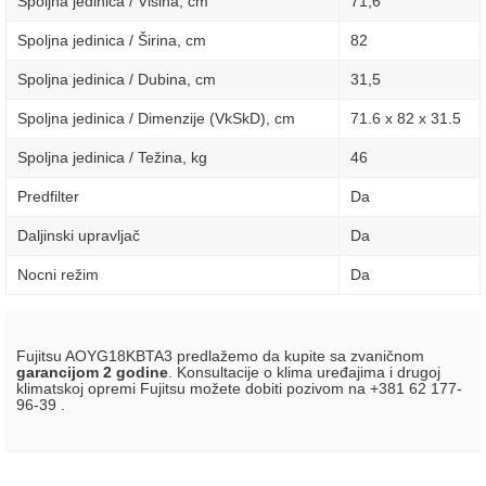
Spoljna jedinica / Visina, сm
71,6
Spoljna jedinica / Širina, сm
82
Spoljna jedinica / Dubina, сm
31,5
Spoljna jedinica / Dimenzije (VkSkD), сm
71.6 x 82 x 31.5
Spoljna jedinica / Težina, kg
46
Predfilter
Da
Daljinski upravljač
Da
Nocni režim
Da
Fujitsu AOYG18KBTA3 predlažemo da kupite sa zvaničnom
garancijom 2 godine
. Konsultacije o klima uređajima i drugoj
klimatskoj opremi Fujitsu možete dobiti pozivom na +381 62 177-
96-39 .