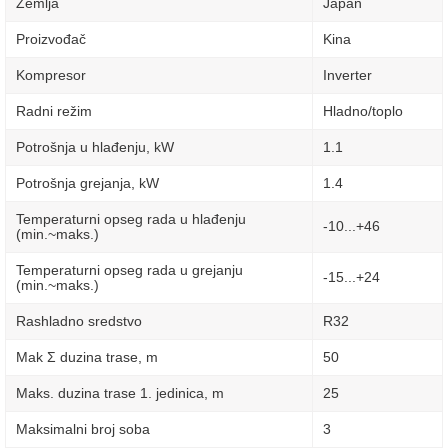
Zemlja
Japan
Proizvođač
Kina
Kompresor
Inverter
Radni režim
Hladno/toplo
Potrošnja u hlađenju, kW
1.1
Potrošnja grejanja, kW
1.4
Temperaturni opseg rada u hlađenju
-10...+46
(min.~maks.)
Temperaturni opseg rada u grejanju
-15...+24
(min.~maks.)
Rashladno sredstvo
R32
Mak Σ duzina trase, m
50
Maks. duzina trase 1. jedinica, m
25
Maksimalni broj soba
3