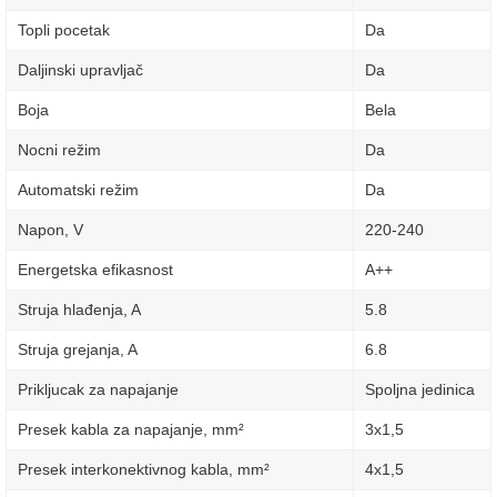
Topli pocetak
Da
Daljinski upravljač
Da
Boja
Bela
Nocni režim
Da
Automatski režim
Da
Napon, V
220-240
Energetska efikasnost
A++
Struja hlađenja, A
5.8
Struja grejanja, A
6.8
Prikljucak za napajanje
Spoljna jedinica
Presek kabla za napajanje, mm²
3х1,5
Presek interkonektivnog kabla, mm²
4х1,5