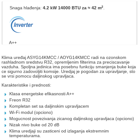
2
Snaga hlađenja:
4.2 kW 14000 BTU
za ≈ 42 m
.
A++
Klima uređaj ASYG14KMCC / AOYG14KMCC radi na ozonskom
rashladnom sredstvu R32, opremljenim filterima za preciscavanje
vazduha. Spoljna jedinica ima posebnu funkciju smanjenja buke koja
ce sigurno zadovoljiti komsije. Uredjaj je pogodan za upravljanje, sto
se vrsi pomocu daljinskog upravljaca.
Karakteristike i prednosti:
Klasa energetske efikasnosti A++
Freon R32
Kompletan set sa daljinskim upravljacem
Wi-Fi modul (opciono)
Mogucnost povezivanja zicanog daljinskog upravljaca (opciono)
Nizak nivo buke od 20 dB
Klima uredjaji su zasticeni od izlaganja ekstremnim
temperaturama.