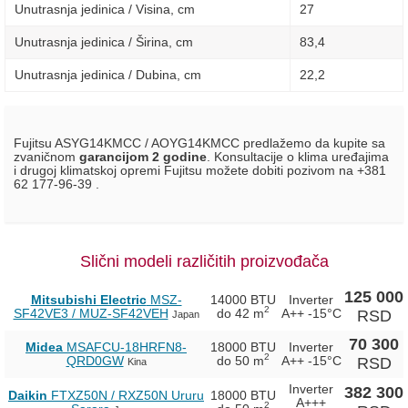
Unutrasnja jedinica / Visina, сm
27
Unutrasnja jedinica / Širina, сm
83,4
Unutrasnja jedinica / Dubina, сm
22,2
Fujitsu ASYG14KMCC / AOYG14KMCC predlažemo da kupite sa
zvaničnom
garancijom 2 godine
. Konsultacije o klima uređajima
i drugoj klimatskoj opremi Fujitsu možete dobiti pozivom na +381
62 177-96-39 .
Slični modeli različitih proizvođača
125 000
Mitsubishi Electric
MSZ-
14000 BTU
Inverter
2
SF42VE3 / MUZ-SF42VEH
do 42 m
A++
-15°C
RSD
Japan
70 300
Midea
MSAFCU-18HRFN8-
18000 BTU
Inverter
2
QRD0GW
do 50 m
A++
-15°C
RSD
Kina
Inverter
382 300
Daikin
FTXZ50N / RXZ50N Ururu
18000 BTU
A+++
2