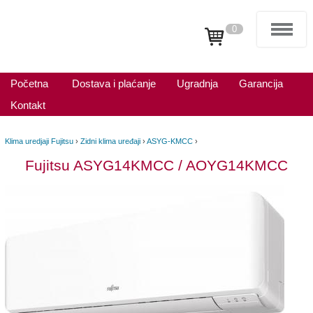
0
Početna
Dostava i plaćanje
Ugradnja
Garancija
Kontakt
Klima uredjaji Fujitsu
›
Zidni klima uređaji
›
ASYG-KMCC
›
Fujitsu ASYG14KMCC / AOYG14KMCC