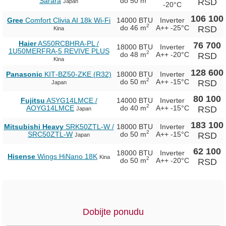
Sarara
do 50 m
RSD
Japan
-20°C
106 100
Gree
Comfort Clivia AI 18k Wi-Fi
14000 BTU
Inverter
2
do 46 m
A++
-25°C
RSD
Kina
Haier
AS50RCBHRA-PL /
76 700
18000 BTU
Inverter
1U50MERFRA-5 REVIVE PLUS
2
do 48 m
A++
-20°C
RSD
Kina
128 600
Panasonic
KIT‑BZ50‑ZKE (R32)
18000 BTU
Inverter
2
do 50 m
A++
-15°C
RSD
Japan
80 100
Fujitsu
ASYG14LMCE /
14000 BTU
Inverter
2
AOYG14LMCE
do 40 m
A++
-15°C
RSD
Japan
183 100
Mitsubishi Heavy
SRK50ZTL-W /
18000 BTU
Inverter
2
SRC50ZTL-W
do 50 m
A++
-15°C
RSD
Japan
62 100
18000 BTU
Inverter
Hisense
Wings HiNano 18K
Kina
2
do 50 m
A++
-20°C
RSD
Dobijte ponudu