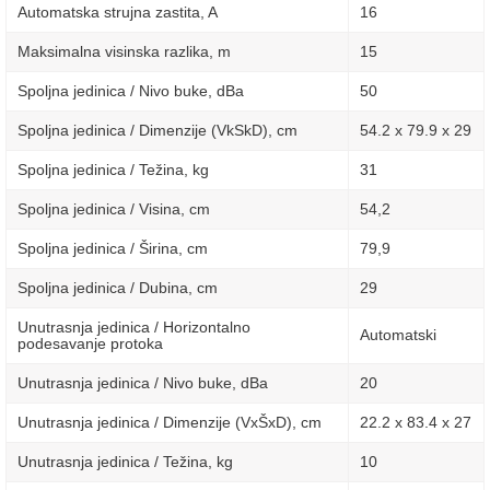
Automatska strujna zastita, A
16
Maksimalna visinska razlika, m
15
Spoljna jedinica / Nivo buke, dBa
50
Spoljna jedinica / Dimenzije (VkSkD), сm
54.2 x 79.9 x 29
Spoljna jedinica / Težina, kg
31
Spoljna jedinica / Visina, сm
54,2
Spoljna jedinica / Širina, сm
79,9
Spoljna jedinica / Dubina, сm
29
Unutrasnja jedinica / Horizontalno
Automatski
podesavanje protoka
Unutrasnja jedinica / Nivo buke, dBa
20
Unutrasnja jedinica / Dimenzije (VxŠxD), сm
22.2 x 83.4 x 27
Unutrasnja jedinica / Težina, kg
10