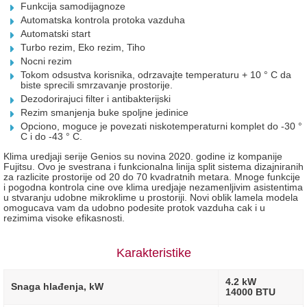
Funkcija samodijagnoze
Automatska kontrola protoka vazduha
Automatski start
Turbo rezim, Eko rezim, Tiho
Nocni rezim
Tokom odsustva korisnika, odrzavajte temperaturu + 10 ° C da
biste sprecili smrzavanje prostorije.
Dezodorirajuci filter i antibakterijski
Rezim smanjenja buke spoljne jedinice
Opciono, moguce je povezati niskotemperaturni komplet do -30 °
C i do -43 ° C.
Klima uredjaji serije Genios su novina 2020. godine iz kompanije
Fujitsu. Ovo je svestrana i funkcionalna linija split sistema dizajniranih
za razlicite prostorije od 20 do 70 kvadratnih metara. Mnoge funkcije
i pogodna kontrola cine ove klima uredjaje nezamenljivim asistentima
u stvaranju udobne mikroklime u prostoriji. Novi oblik lamela modela
omogucava vam da udobno podesite protok vazduha cak i u
rezimima visoke efikasnosti.
Karakteristike
4.2 kW
Snaga hlađenja, kW
14000 BTU