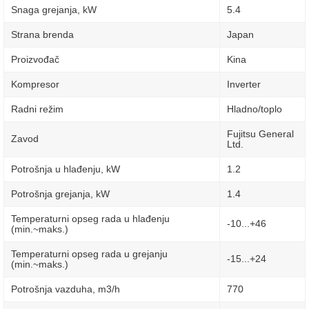
Snaga grejanja, kW
5.4
Strana brenda
Japan
Proizvođač
Kina
Kompresor
Inverter
Radni režim
Hladno/toplo
Fujitsu General
Zavod
Ltd.
Potrošnja u hlađenju, kW
1.2
Potrošnja grejanja, kW
1.4
Temperaturni opseg rada u hlađenju
-10...+46
(min.~maks.)
Temperaturni opseg rada u grejanju
-15...+24
(min.~maks.)
Potrošnja vazduha, m3/h
770