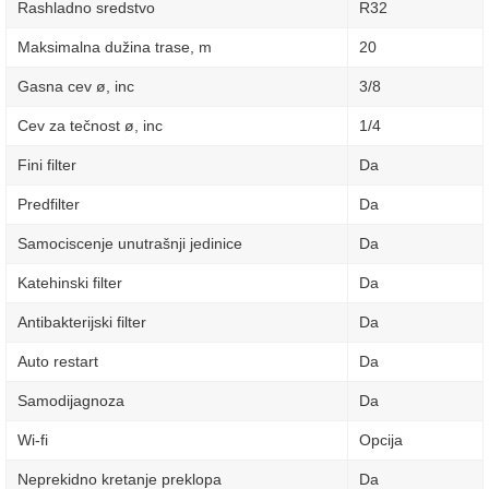
Rashladno sredstvo
R32
Maksimalna dužina trase, m
20
Gasna cev ø, inc
3/8
Cev za tečnost ø, inc
1/4
Fini filter
Da
Predfilter
Da
Samociscenje unutrašnji jedinice
Da
Katehinski filter
Da
Antibakterijski filter
Da
Auto restart
Da
Samodijagnoza
Da
Wi-fi
Opcija
Neprekidno kretanje preklopa
Da