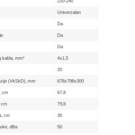
220-240
Univerzalan
Da
je
Da
Da
g kabla, mm²
4x1,5
20
enzije (VkSkD), mm
678x798x300
a, сm
67,8
, сm
79,8
na, сm
30
buke, dBa
50