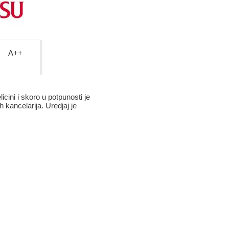
A++
ini i skoro u potpunosti je
h kancelarija. Uredjaj je