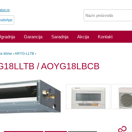
lux.rs
atsApp
gradnja
Garancija
Saradnja
Akcija
Kontakt
e klime
›
ARYG-LLTB
›
YG18LLTB / AOYG18LBCB