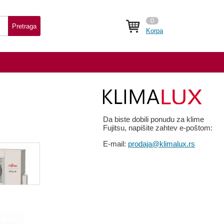
0
Pretraga
Korpa
Da biste dobili ponudu za klime
Fujitsu, napišite zahtev e-poštom:
E-mail:
prodaja@klimalux.rs