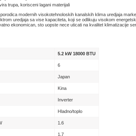
ra trupa, korisceni lagani materijali
porodica modernih visokotehnoloskih kanalskih klima uredjaja marke F
ektrom uredjaja sa vise kapaciteta, koji se odlikuju visokom energet
atno ekonomican, sto uopste nece uticati na kvalitet klimatizacije serv
5.2 kW 18000 BTU
6
Japan
Kina
Inverter
Hladno/toplo
kW
1.6
1.7