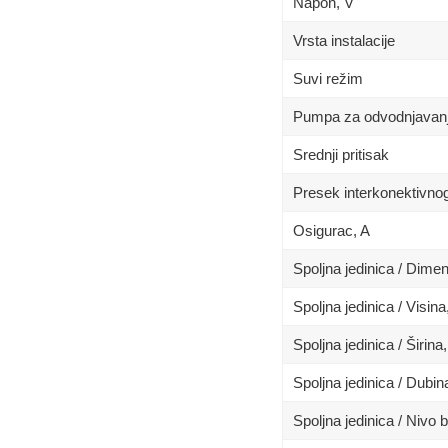
Napon, V
Vrsta instalacije
Suvi režim
Pumpa za odvodnjavan
Srednji pritisak
Presek interkonektivno
Osigurac, A
Spoljna jedinica / Dim
Spoljna jedinica / Visin
Spoljna jedinica / Širina
Spoljna jedinica / Dubi
Spoljna jedinica / Nivo 