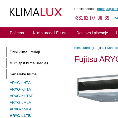
Dobite ponudu:
prodaja@klima
+381 62 177-96-39
Wh
Početna
Klima uređaji Fujitsu
Dostava i plaćanje
U
Klima uredjaji Fujitsu
›
Kanalsk
Zidni klima uređaji
Fujitsu AR
Multi split klima uredjaji
Kanalske klime
ARYG-LHTA
ARXG-KHTA
ARXG-KHTAP
ARYG-LMLA
ARXG-KMLA
ARYG-LLTB