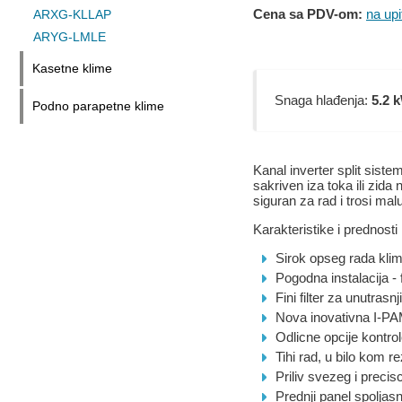
Cena sa PDV-om:
na upi
ARXG-KLLAP
ARYG-LMLE
Kasetne klime
Snaga hlađenja:
5.2 
Podno parapetne klime
Kanal inverter split sis
sakriven iza toka ili zida 
siguran za rad i trosi malu
Karakteristike i prednosti
Sirok opseg rada kli
Pogodna instalacija -
Fini filter za unutras
Nova inovativna I-PAM
Odlicne opcije kontrol
Tihi rad, u bilo kom r
Priliv svezeg i prec
Prednji panel spoljasn