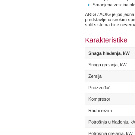
Smanjena velicina okvi
ARIG / AOIG je jos jedna 
predstavljena sirokim sp
split sistema bice neverov
Karakteristike
Snaga hlađenja, kW
Snaga grejanja, kW
Zemlja
Proizvođač
Kompresor
Radni režim
Potrošnja u hlađenju, 
Potrošnja grejanja, kW