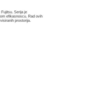
ujitsu. Serija je
skom efikasnoscu. Rad ovih
isiranih prostorija.