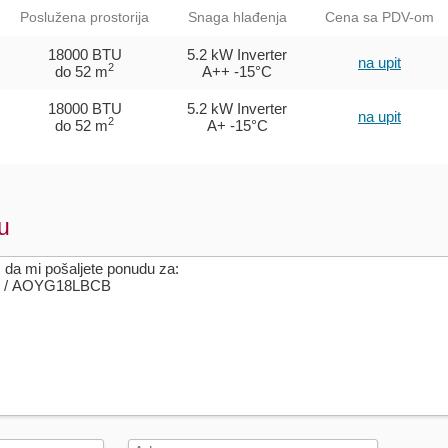
Poslužena prostorija
Snaga hlađenja
Cena sa PDV-om
18000 BTU
5.2 kW Inverter
na upit
2
do 52 m
A++
-15°C
18000 BTU
5.2 kW Inverter
na upit
2
do 52 m
A+
-15°C
u