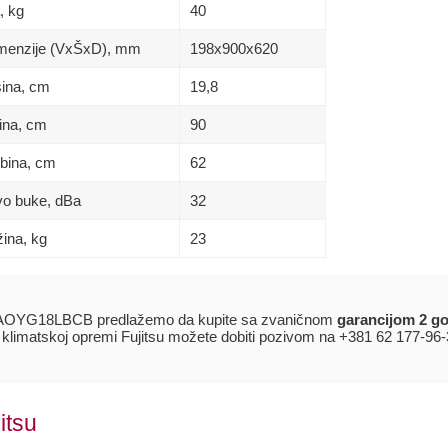
, kg
40
Dimenzije (VxŠxD), mm
198x900x620
sina, сm
19,8
rina, сm
90
ubina, сm
62
ivo buke, dBa
32
žina, kg
23
 AOYG18LBCB predlažemo da kupite sa zvaničnom
garancijom 2 g
j klimatskoj opremi Fujitsu možete dobiti pozivom na +381 62 177-96-
itsu