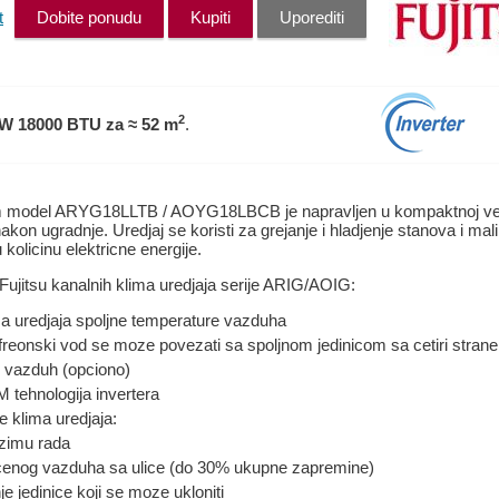
t
Dobite ponudu
Kupiti
Uporediti
2
kW 18000 BTU
za ≈ 52 m
.
tem model ARYG18LLTB / AOYG18LBCB je napravljen u kompaktnoj velic
nakon ugradnje. Uredjaj se koristi za grejanje i hladjenje stanova i mali
 kolicinu elektricne energije.
 Fujitsu kanalnih klima uredjaja serije ARIG/AOIG:
ma uredjaja spoljne temperature vazduha
 freonski vod se moze povezati sa spoljnom jedinicom sa cetiri strane
nji vazduh (opciono)
 tehnologija invertera
e klima uredjaja:
ezimu rada
iscenog vazduha sa ulice (do 30% ukupne zapremine)
je jedinice koji se moze ukloniti