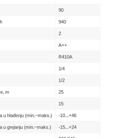
90
h
940
2
A++
R410A
1/4
1/2
se, m
25
15
a u hlađenju (min.~maks.)
-10...+46
a u grejanju (min.~maks.)
-15...+24