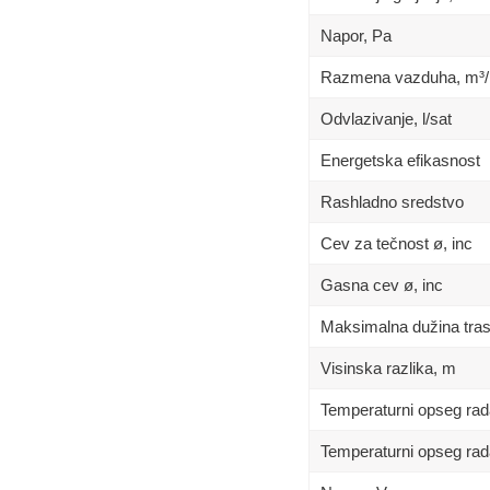
Napor, Pa
Razmena vazduha, m³/
Odvlazivanje, l/sat
Energetska efikasnost
Rashladno sredstvo
Cev za tečnost ø, inc
Gasna cev ø, inc
Maksimalna dužina tra
Visinska razlika, m
Temperaturni opseg rad
Temperaturni opseg rad