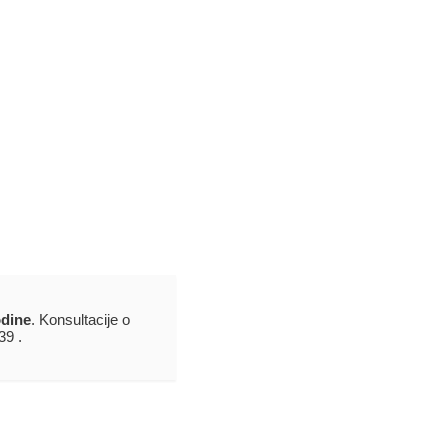
odine
. Konsultacije o
39 .