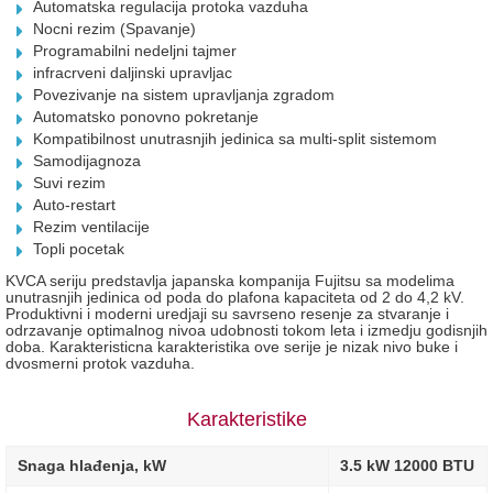
Automatska regulacija protoka vazduha
Nocni rezim (Spavanje)
Programabilni nedeljni tajmer
infracrveni daljinski upravljac
Povezivanje na sistem upravljanja zgradom
Automatsko ponovno pokretanje
Kompatibilnost unutrasnjih jedinica sa multi-split sistemom
Samodijagnoza
Suvi rezim
Auto-restart
Rezim ventilacije
Topli pocetak
KVCA seriju predstavlja japanska kompanija Fujitsu sa modelima
unutrasnjih jedinica od poda do plafona kapaciteta od 2 do 4,2 kV.
Produktivni i moderni uredjaji su savrseno resenje za stvaranje i
odrzavanje optimalnog nivoa udobnosti tokom leta i izmedju godisnjih
doba. Karakteristicna karakteristika ove serije je nizak nivo buke i
dvosmerni protok vazduha.
Karakteristike
Snaga hlađenja, kW
3.5 kW 12000 BTU