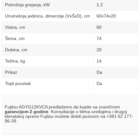
Potrošnja grejanja, kW
1.2
Unutrašnja jedinica, dimenzije (VxŠxD), сm
60х74х20
Visina, сm
60
Širina, сm
74
Dubina, сm
20
Težina, kg
14
Prikaz
Da
Topli pocetak
Da
Fujitsu AGYG12KVCA predlažemo da kupite sa zvaničnom
garancijom 2 godine
. Konsultacije o klima uređajima i drugoj
klimatskoj opremi Fujitsu možete dobiti pozivom na +381 62 177-
96-39 .