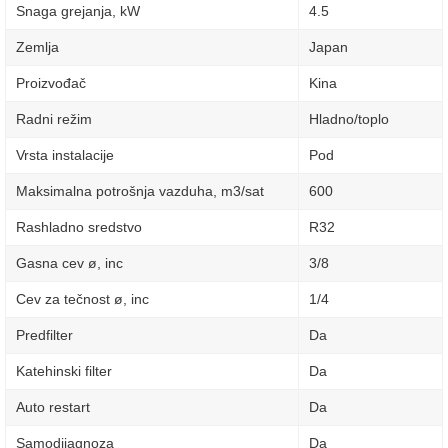
Snaga grejanja, kW
4.5
Zemlja
Japan
Proizvođač
Kina
Radni režim
Hladno/toplo
Vrsta instalacije
Pod
Maksimalna potrošnja vazduha, m3/sat
600
Rashladno sredstvo
R32
Gasna cev ø, inc
3/8
Cev za tečnost ø, inc
1/4
Predfilter
Da
Katehinski filter
Da
Auto restart
Da
Samodijagnoza
Da