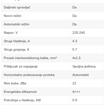
Daljinski upravljač
Da
Nocni režim
Da
Automatski režim
Da
Napon, V
220-240
Struja hlađenja, A
4.3
Struja grejanja, A
5.7
Presek interkonektivnog kabla, mm²
4х1,5
Prikljucak za napajanje
Spoljna jedinica
Horizontalno podesavanje protoka
Automatski
Nivo buke, dBa
22
Energetska efikasnost
A+++
Potrošnja u hlađenju, kW
0.9