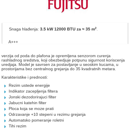
2
Snaga hlađenja:
3.5 kW 12000 BTU
za ≈ 35 m
.
A+++
verzija od poda do plafona je opremljena senzorom curenja
rashladnog sredstva, koji obezbedjuje potpunu sigurnost koriscenja
uredjaja. Model je savrsen za postavljanje u seoskim kucama, u
prostorijama bez centralnog grejanja do 35 kvadratnih metara.
Karakteristike i prednosti:
Rezim ustede energije
Indikator zacepljenja filtera
Jonski dezodorirajuci filter
Jabucni katehin filter
Ploca koja se moze prati
Odrzavanje +10 stepeni u rezimu grejanja
Automatsko pomeranje roletni
Tihi rezim