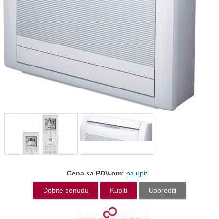
Cena sa PDV-om:
na upit
Dobite ponudu
Kupiti
Uporediti