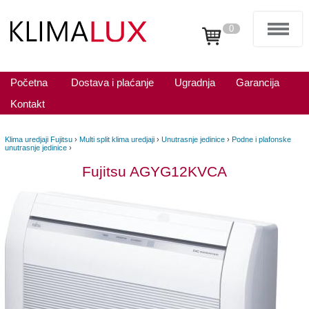
0
Početna
Dostava i plaćanje
Ugradnja
Garancija
Kontakt
Klima uredjaji Fujitsu
›
Multi split klima uredjaji
›
Unutrasnje jedinice
›
Podne i plafonske
unutrasnje jedinice
›
Fujitsu AGYG12KVCA