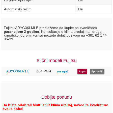
Daljinski upravljač
Da
Automatski režim
Da
Fujitsu ARYG36LMLE predlažemo da kupite sa zvaničnom
garancijom 2 godine
. Konsultacije o klima uređajima i drugoj
klimatskoj opremi Fujitsu možete dobiti pozivom na +381 62 177-
96-39 .
Slični modeli Fujitsu
ABYG36LRTE
9.4 kW
A
na upit
Kupiti
Uporediti
Dobijte ponudu
Da biste odabrali Multi split klima uređaj, navedite kvadrature
svake sobe!