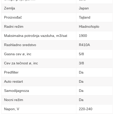
Zemlja
Japan
Proizvođač
Tajland
Radni režim
Hladno/toplo
Maksimalna potrošnja vazduha, m3/sat
1900
Rashladno sredstvo
R410A
Gasna cev ø, inc
5/8
Cev za tečnost ø, inc
3/8
Predfilter
Da
Auto restart
Da
Samodijagnoza
Da
Nocni režim
Da
Napon, V
220-240