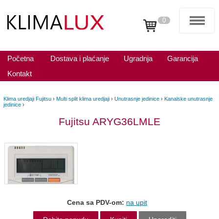
0
Početna
Dostava i plaćanje
Ugradnja
Garancija
Kontakt
Klima uredjaji Fujitsu
›
Multi split klima uredjaji
›
Unutrasnje jedinice
›
Kanalske unutrasnje
jedinice
›
Fujitsu ARYG36LMLE
Cena sa PDV-om:
na upit