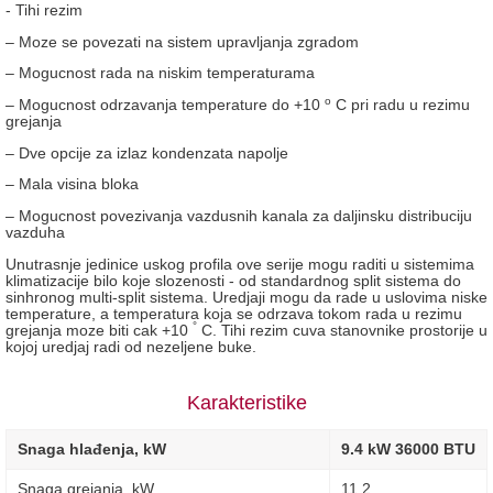
- Tihi rezim
– Moze se povezati na sistem upravljanja zgradom
– Mogucnost rada na niskim temperaturama
o
– Mogucnost odrzavanja temperature do +10
C pri radu u rezimu
grejanja
– Dve opcije za izlaz kondenzata napolje
– Mala visina bloka
– Mogucnost povezivanja vazdusnih kanala za daljinsku distribuciju
vazduha
Unutrasnje jedinice uskog profila ove serije mogu raditi u sistemima
klimatizacije bilo koje slozenosti - od standardnog split sistema do
sinhronog multi-split sistema. Uredjaji mogu da rade u uslovima niske
temperature, a temperatura koja se odrzava tokom rada u rezimu
°
grejanja moze biti cak +10
C. Tihi rezim cuva stanovnike prostorije u
kojoj uredjaj radi od nezeljene buke.
Karakteristike
Snaga hlađenja, kW
9.4 kW 36000 BTU
Snaga grejanja, kW
11.2