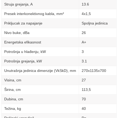
Struja grejanja, A
13.6
Presek interkonektivnog kabla, mm²
4х1,5
Prikljucak za napajanje
Spoljna jedinica
Nivo buke, dBa
26
Energetska efikasnost
A+
Potrošnja u hlađenju, kW
3
Potrošnja grejanja, kW
3.1
Unutrašnja jedinica dimenzije (VkSkD), mm
270x1135x700
Visina, сm
27
Širina, сm
113,5
Dubina, сm
70
Težina, kg
40