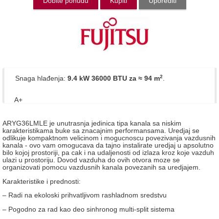
Dobite ponudu
Kupiti
Uporediti
2
Snaga hlađenja:
9.4 kW 36000 BTU
za ≈ 94 m
.
A+
ARYG36LMLE je unutrasnja jedinica tipa kanala sa niskim
karakteristikama buke sa znacajnim performansama. Uredjaj se
odlikuje kompaktnom velicinom i mogucnoscu povezivanja vazdusnih
kanala - ovo vam omogucava da tajno instalirate uredjaj u apsolutno
bilo kojoj prostoriji, pa cak i na udaljenosti od izlaza kroz koje vazduh
ulazi u prostoriju. Dovod vazduha do ovih otvora moze se
organizovati pomocu vazdusnih kanala povezanih sa uredjajem.
Karakteristike i prednosti:
– Radi na ekoloski prihvatljivom rashladnom sredstvu
– Pogodno za rad kao deo sinhronog multi-split sistema